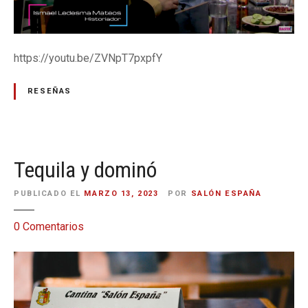
s
t
a
https://youtu.be/ZVNpT7pxpfY
RESEÑAS
Tequila y dominó
PUBLICADO EL
MARZO 13, 2023
POR
SALÓN ESPAÑA
e
0
Comentarios
n
T
e
q