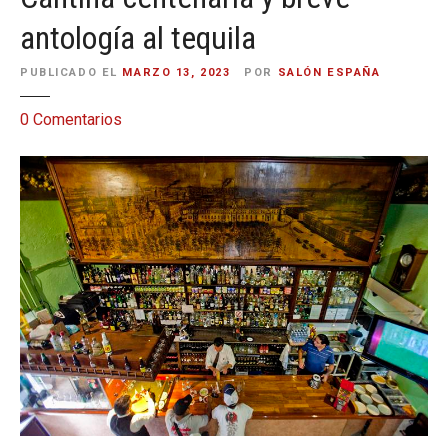
antología al tequila
PUBLICADO EL
MARZO 13, 2023
POR
SALÓN ESPAÑA
e
0
Comentarios
n
C
a
n
t
i
n
a
c
e
n
t
e