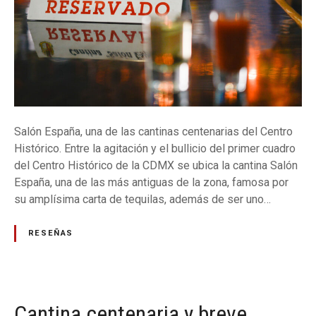
u
i
l
a
y
d
o
m
Salón España, una de las cantinas centenarias del Centro
i
Histórico. Entre la agitación y el bullicio del primer cuadro
n
del Centro Histórico de la CDMX se ubica la cantina Salón
ó
España, una de las más antiguas de la zona, famosa por
su amplísima carta de tequilas, además de ser uno…
RESEÑAS
Cantina centenaria y breve