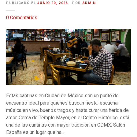
PUBLICADO EL
JUNIO 20, 2023
POR
ADMIN
e
0
Comentarios
n
1
0
c
a
n
t
i
n
a
Estas cantinas en Ciudad de México son un punto de
s
encuentro ideal para quienes buscan fiesta, escuchar
e
música en vivo, buenos tragos y hasta curar una herida de
n
amor. Cerca de Templo Mayor, en el Centro Histórico, está
C
una de las cantinas con mayor tradición en CDMX. Salón
D
España es un lugar que ha…
M