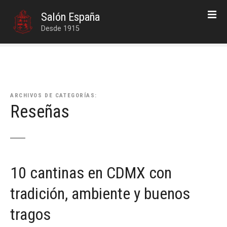
S
Salón España
a
Desde 1915
l
t
a
r
a
l
ARCHIVOS DE CATEGORÍAS:
c
Reseñas
o
n
t
e
n
10 cantinas en CDMX con
i
d
tradición, ambiente y buenos
o
tragos