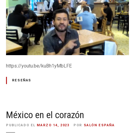
L
I
Ó
O
N
N
E
A
S
L
P
E
A
S
Ñ
A
https://youtu.be/kuBh1yMbLFE
RESEÑAS
México en el corazón
PUBLICADO EL
MARZO 14, 2023
POR
SALÓN ESPAÑA