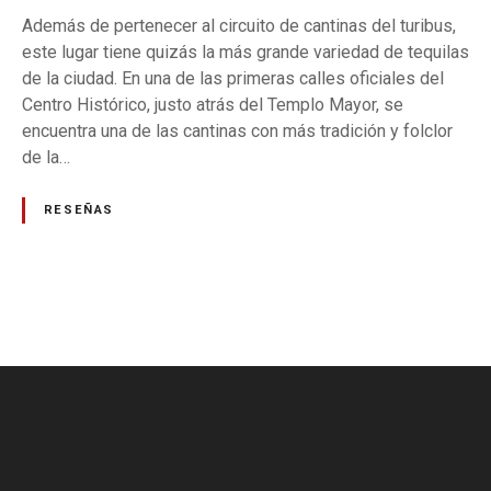
n
Además de pertenecer al circuito de cantinas del turibus,
a
este lugar tiene quizás la más grande variedad de tequilas
r
de la ciudad. En una de las primeras calles oficiales del
i
Centro Histórico, justo atrás del Templo Mayor, se
a
encuentra una de las cantinas con más tradición y folclor
y
de la…
b
r
RESEÑAS
e
v
e
a
n
N
t
a
o
l
v
o
g
e
í