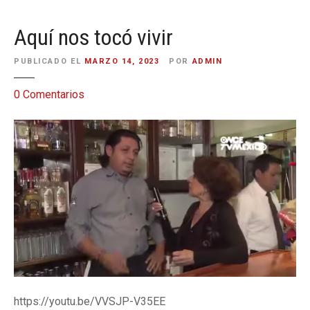
Aquí nos tocó vivir
PUBLICADO EL
MARZO 14, 2023
POR
ADMIN
e
0
Comentarios
n
A
q
u
í
n
o
s
t
o
c
ó
https://youtu.be/VVSJP-V35EE
v