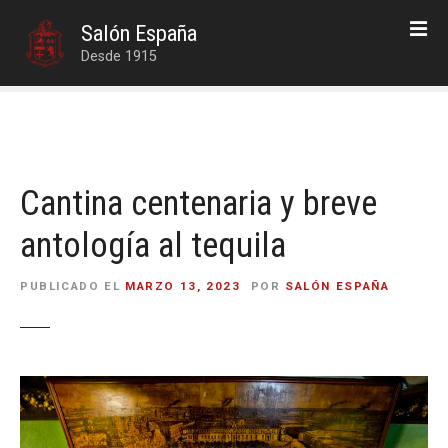
S
Salón España
a
Desde 1915
l
t
a
r
a
l
Cantina centenaria y breve
c
o
antología al tequila
n
t
PUBLICADO EL
MARZO 13, 2023
POR
SALÓN ESPAÑA
e
n
i
d
o