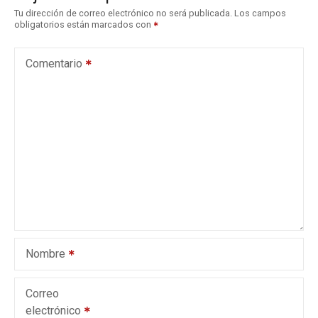
g
Tu dirección de correo electrónico no será publicada.
Los campos
obligatorios están marcados con
a
c
Comentario
i
ó
n
d
e
e
Nombre
n
t
Correo
electrónico