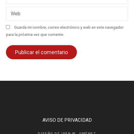
r
a
Web
d
Guarda mi nombre, correo electrónico y web en este navegador
para la próxima vez que comente.
a
s
AVISO DE PRIVACIDAD
DISEÑO DE IVÁN W. JIMÉNEZ