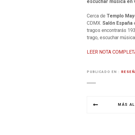
escuchar música en v
Cerca de
Templo May
CDMX.
Salón España
e
tragos encontrarás 19
trago, escuchar música
LEER NOTA COMPLET
PUBLICADO EN
RESEÑ
N
MÁS AL
a
v