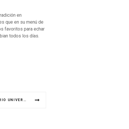
radición en
 es que en su menú de
os favoritos para echar
bian todos los días.
SALÓN ESPAÑA EN EL BARRIO UNIVERSITARIO