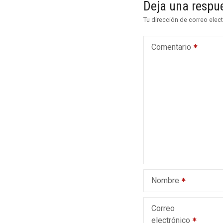
e
Deja una respu
g
Tu dirección de correo elec
a
Comentario
c
i
ó
n
d
e
Nombre
e
n
Correo
electrónico