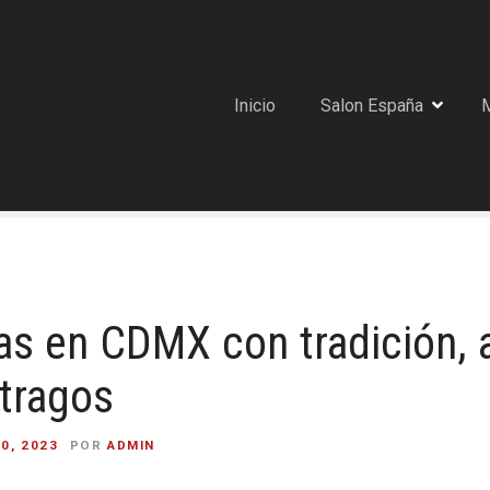
Inicio
Salon España
as en CDMX con tradición,
tragos
0, 2023
POR
ADMIN