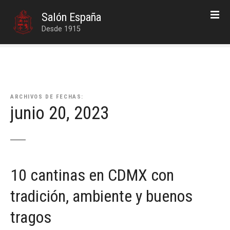
S
Salón España
a
Desde 1915
l
t
a
r
a
l
ARCHIVOS DE FECHAS:
c
junio 20, 2023
o
n
t
e
n
10 cantinas en CDMX con
i
d
tradición, ambiente y buenos
o
tragos