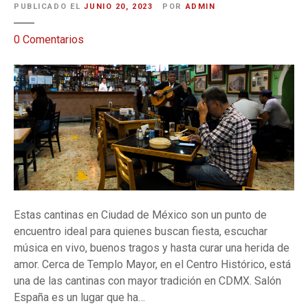
PUBLICADO EL
JUNIO 20, 2023
POR
ADMIN
e
0
Comentarios
n
1
0
c
a
n
t
i
n
a
Estas cantinas en Ciudad de México son un punto de
s
encuentro ideal para quienes buscan fiesta, escuchar
e
música en vivo, buenos tragos y hasta curar una herida de
n
amor. Cerca de Templo Mayor, en el Centro Histórico, está
C
una de las cantinas con mayor tradición en CDMX. Salón
D
España es un lugar que ha…
M