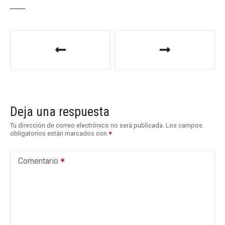
N
a
v
e
Deja una respuesta
g
Tu dirección de correo electrónico no será publicada.
Los campos
obligatorios están marcados con
a
c
Comentario
i
ó
n