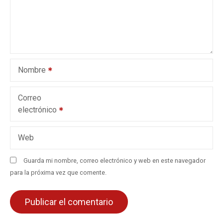
d
e
e
Nombre
n
t
Correo
electrónico
r
a
Web
d
Guarda mi nombre, correo electrónico y web en este navegador
para la próxima vez que comente.
a
s