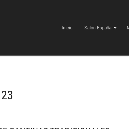
Inicio
Salon España
023