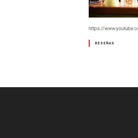
https://www.youtube.
RESEÑAS
N
a
v
e
g