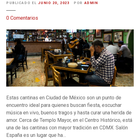
PUBLICADO EL
JUNIO 20, 2023
POR
ADMIN
e
0
Comentarios
n
1
0
c
a
n
t
i
n
a
Estas cantinas en Ciudad de México son un punto de
s
encuentro ideal para quienes buscan fiesta, escuchar
e
música en vivo, buenos tragos y hasta curar una herida de
n
amor. Cerca de Templo Mayor, en el Centro Histórico, está
C
una de las cantinas con mayor tradición en CDMX. Salón
D
España es un lugar que ha…
M