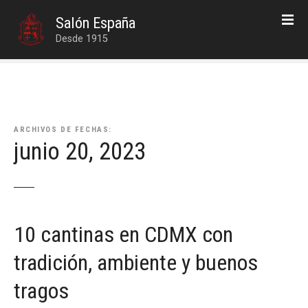
S
Salón España
a
Desde 1915
l
t
a
r
a
l
ARCHIVOS DE FECHAS:
c
junio 20, 2023
o
n
t
e
n
10 cantinas en CDMX con
i
d
tradición, ambiente y buenos
o
tragos