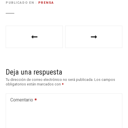
PUBLICADO EN
PRENSA
N
a
v
e
Deja una respuesta
g
Tu dirección de correo electrónico no será publicada.
Los campos
obligatorios están marcados con
a
c
Comentario
i
ó