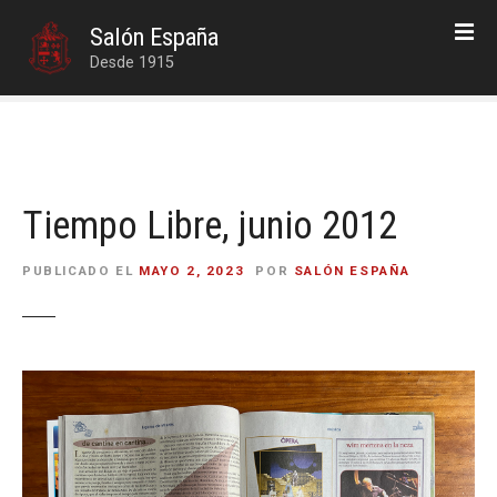
S
Salón España
a
Desde 1915
l
t
a
r
a
l
Tiempo Libre, junio 2012
c
o
PUBLICADO EL
MAYO 2, 2023
POR
SALÓN ESPAÑA
n
t
e
n
i
d
o