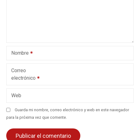
n
d
e
e
Nombre
n
t
Correo
electrónico
r
a
Web
d
Guarda mi nombre, correo electrónico y web en este navegador
para la próxima vez que comente.
a
s