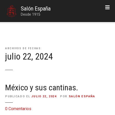
S
Salón España
a
Desde 1915
l
t
a
r
a
l
ARCHIVOS DE FECHAS:
c
julio 22, 2024
o
n
t
e
n
México y sus cantinas.
i
d
PUBLICADO EL
JULIO 22, 2024
POR
SALÓN ESPAÑA
o
e
0
Comentarios
n