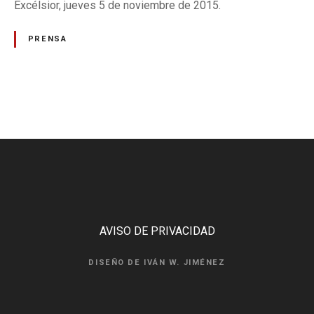
.
Excélsior, jueves 5 de noviembre de 2015.
PRENSA
N
a
v
e
g
AVISO DE PRIVACIDAD
a
DISEÑO DE IVÁN W. JIMÉNEZ
c